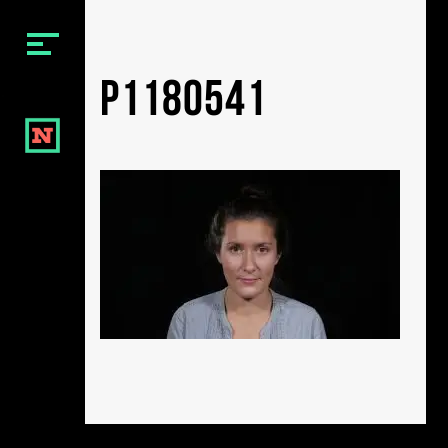
Menu
p1180541
BIENVENUE
NOTRE ÉQUIPE
NOS VIDÉOS
NOS FILMS
NOTRE CONTACT
Social