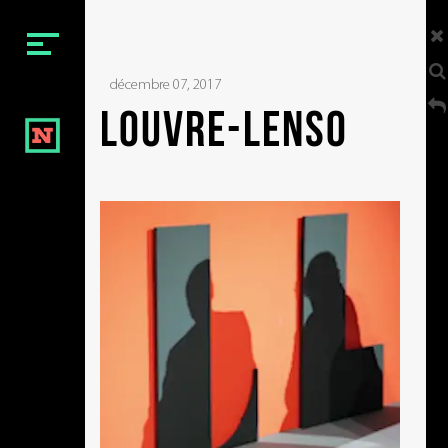
Menu
décembre 07, 2017
BIENVENUE
louvre-lens0
NOTRE ÉQUIPE
NOS VIDÉOS
NOS FILMS
NOTRE CONTACT
Social