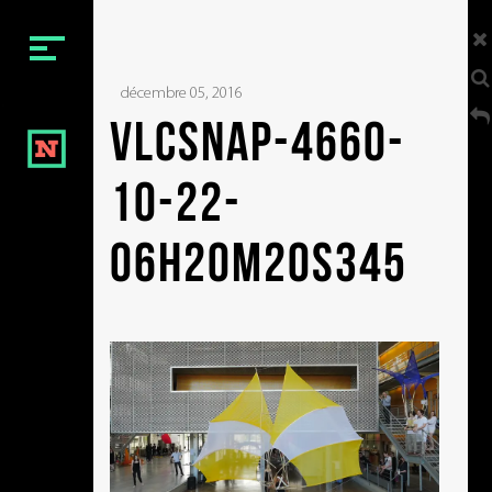
Menu
décembre 05, 2016
BIENVENUE
vlcsnap-4660-
NOTRE ÉQUIPE
10-22-
NOS VIDÉOS
NOS FILMS
06h20m20s345
NOTRE CONTACT
Social