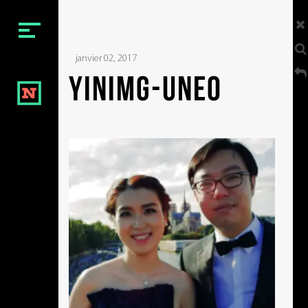
Menu
janvier 02, 2017
BIENVENUE
yinimg-une0
NOTRE ÉQUIPE
NOS VIDÉOS
NOS FILMS
NOTRE CONTACT
Social